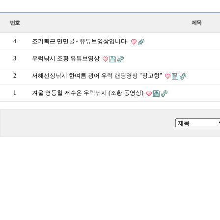
번호
제목
4
조기퇴근 만만쿨~ 유튜브영상입니다.
3
우럭낚시 조황 유튜브영상
2
서해선상낚시 한여름 광어 우럭 랜딩영상 "장고항"
1
겨울 영등철 저수온 우럭낚시 (조황 동영상)